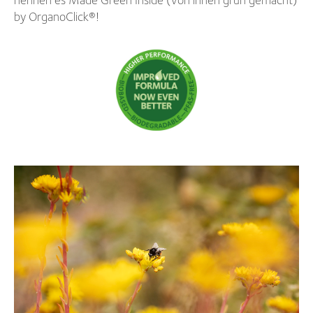
by OrganoClick®!