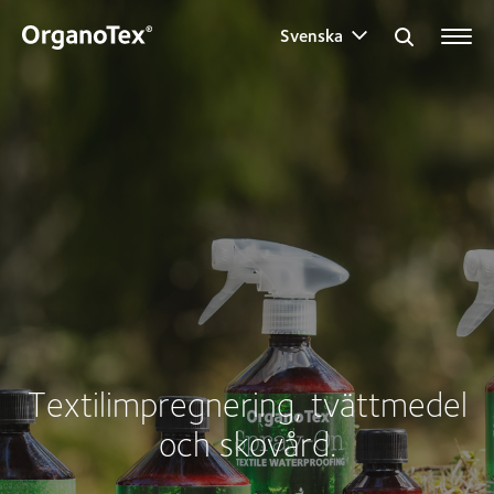
Svenska
Search for:
Textilimpregnering, tvättmedel
och skovård.